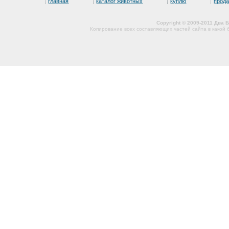
главная
каталог животных
куплю
прод
Copyright © 2009-2011 Два
Копирование всех составляющих частей сайта в какой