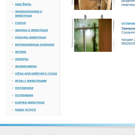
разделен
наш Биль
квартиры
энциклопедия о
животных
статьи
отличн
Заверш
законы о животных
Средняя
породы животных
продам 2
8902603
ветеринарные клиники
аптеки
приюты
зоомагазины
обои для рабочего стола
игры с животными
питомники
потеряшки
клички животных
наши услуги