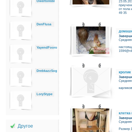
Owertorede
23.05.20
приученн
от пола 
49 35
DenFlusa
домашн
Заверш
Средняя
настоящ
YayendFooro
1594@rdt
DrebkazzSog
кролик
Заверш
Средняя
карликов
LoryStype
клетка
Заверш
Средняя
Другое
Размер 1