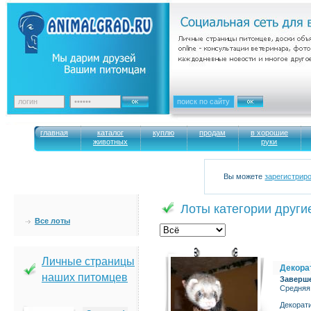
главная
каталог
куплю
продам
в хорошие
животных
руки
Вы можете
зарегистрир
Лоты категории други
Все лоты
Личные страницы
Декора
наших питомцев
Заверш
Средняя
Декорати