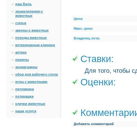
наш Биль
энциклопедия о
животных
Цена:
статьи
Макс. цена:
законы о животных
породы животных
Владелец лота:
ветеринарные клиники
аптеки
Ставки:
приюты
зоомагазины
Для того, чтобы с
обои для рабочего стола
Оценки:
игры с животными
питомники
потеряшки
клички животных
Комментари
наши услуги
Добавить комментарий