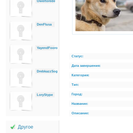
Owertorede
DenFlusa
YayendFooro
Статус:
Дата завершения:
DrebkazzSog
Категория:
Тип:
Город:
LoryStype
Название:
Описание:
Другое