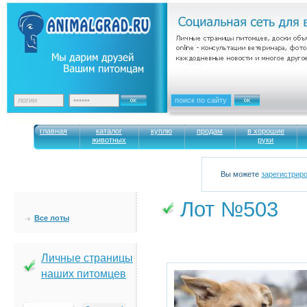
главная
каталог
куплю
продам
в хорошие
животных
руки
Вы можете
зарегистрир
Лот №503
Все лоты
Личные страницы
наших питомцев